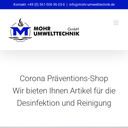
Skip
Kontakt: +49 (0) 561-506 96 03-0
|
info@mohr-umwelttechnik.de
to
content
Corona Präventions-Shop
Wir bieten Ihnen Artikel für die
Desinfektion und Reinigung